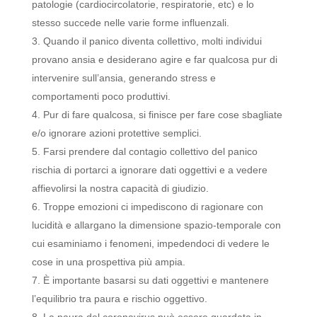
patologie (cardiocircolatorie, respiratorie, etc) e lo
stesso succede nelle varie forme influenzali.
Quando il panico diventa collettivo, molti individui
provano ansia e desiderano agire e far qualcosa pur di
intervenire sull’ansia, generando stress e
comportamenti poco produttivi.
Pur di fare qualcosa, si finisce per fare cose sbagliate
e/o ignorare azioni protettive semplici.
Farsi prendere dal contagio collettivo del panico
rischia di portarci a ignorare dati oggettivi e a vedere
affievolirsi la nostra capacità di giudizio.
Troppe emozioni ci impediscono di ragionare con
lucidità e allargano la dimensione spazio-temporale con
cui esaminiamo i fenomeni, impedendoci di vedere le
cose in una prospettiva più ampia.
È importante basarsi su dati oggettivi e mantenere
l’equilibrio tra paura e rischio oggettivo.
La paura del coronavirus può essere guardata in