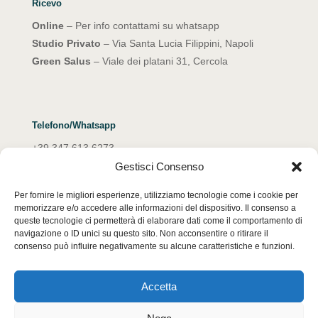
Ricevo
Online
– Per info contattami su whatsapp
Studio Privato
– Via Santa Lucia Filippini, Napoli
Green Salus
– Viale dei platani 31, Cercola
Telefono/Whatsapp
+39 347 613 6273
Gestisci Consenso
Email
Per fornire le migliori esperienze, utilizziamo tecnologie come i cookie per
emanuelarocco@yahoo.it
memorizzare e/o accedere alle informazioni del dispositivo. Il consenso a
queste tecnologie ci permetterà di elaborare dati come il comportamento di
navigazione o ID unici su questo sito. Non acconsentire o ritirare il
consenso può influire negativamente su alcune caratteristiche e funzioni.
Accetta
Copyright © 2026 Emanuela Rocco. All Rights Reserved.