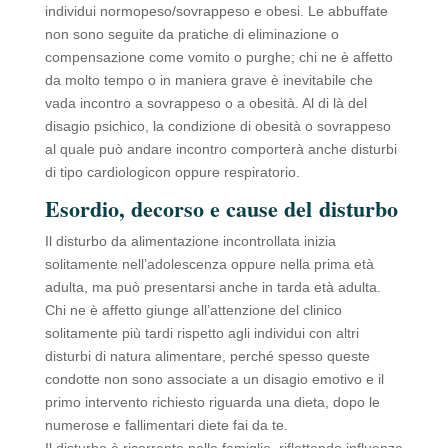
individui normopeso/sovrappeso e obesi. Le abbuffate
non sono seguite da pratiche di eliminazione o
compensazione come vomito o purghe; chi ne è affetto
da molto tempo o in maniera grave è inevitabile che
vada incontro a sovrappeso o a obesità. Al di là del
disagio psichico, la condizione di obesità o sovrappeso
al quale può andare incontro comporterà anche disturbi
di tipo cardiologicon oppure respiratorio.
Esordio, decorso e cause del disturbo
Il disturbo da alimentazione incontrollata inizia
solitamente nell’adolescenza oppure nella prima età
adulta, ma può presentarsi anche in tarda età adulta.
Chi ne è affetto giunge all’attenzione del clinico
solitamente più tardi rispetto agli individui con altri
disturbi di natura alimentare, perché spesso queste
condotte non sono associate a un disagio emotivo e il
primo intervento richiesto riguarda una dieta, dopo le
numerose e fallimentari diete fai da te.
Il disturbo è ricorrente nelle famiglie, riflettendo influenze