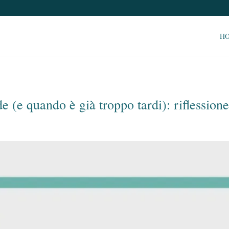
H
e (e quando è già troppo tardi): riflession