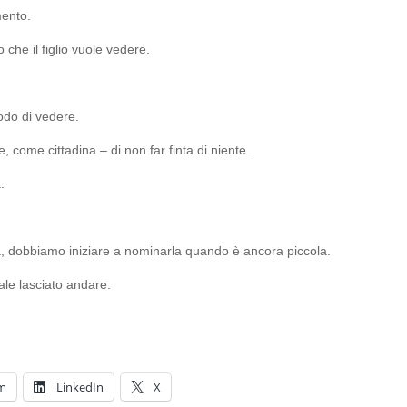
mento.
 che il figlio vuole vedere.
modo di vedere.
come cittadina – di non far finta di niente.
.
, dobbiamo iniziare a nominarla quando è ancora piccola.
ale lasciato andare.
am
LinkedIn
X