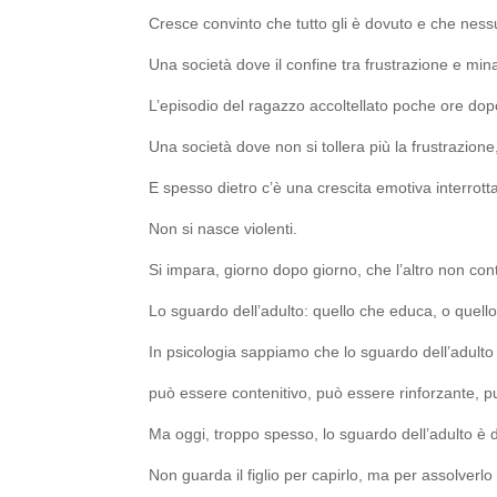
Cresce convinto che tutto gli è dovuto e che nessun
Una società dove il confine tra frustrazione e mina
L’episodio del ragazzo accoltellato poche ore dopo 
Una società dove non si tollera più la frustrazion
E spesso dietro c’è una crescita emotiva interrot
Non si nasce violenti.
Si impara, giorno dopo giorno, che l’altro non con
Lo sguardo dell’adulto: quello che educa, o quell
In psicologia sappiamo che lo sguardo dell’adult
può essere contenitivo, può essere rinforzante, 
Ma oggi, troppo spesso, lo sguardo dell’adulto è d
Non guarda il figlio per capirlo, ma per assolverlo 