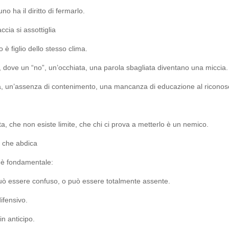
o ha il diritto di fermarlo.
ccia si assottiglia
è figlio dello stesso clima.
e, dove un “no”, un’occhiata, una parola sbagliata diventano una miccia.
ta, un’assenza di contenimento, una mancanza di educazione al riconosc
ta, che non esiste limite, che chi ci prova a metterlo è un nemico.
o che abdica
o è fondamentale:
può essere confuso, o può essere totalmente assente.
ifensivo.
in anticipo.