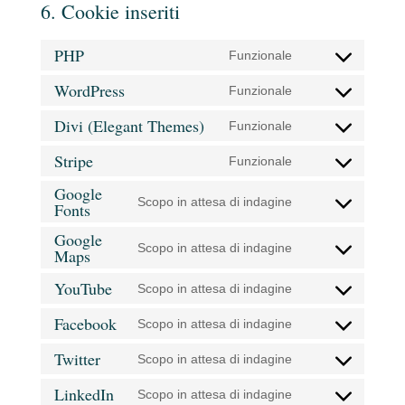
6. Cookie inseriti
PHP
Funzionale
Consent
to
WordPress
Funzionale
Consent
service
to
Divi (Elegant Themes)
Funzionale
php
Consent
service
to
Stripe
Funzionale
wordpress
Consent
service
Google
to
divi-
Scopo in attesa di indagine
Fonts
Consent
service
(elegant-
to
stripe
Google
themes)
Scopo in attesa di indagine
Maps
service
Consent
google-
to
YouTube
Scopo in attesa di indagine
fonts
Consent
service
to
google-
Facebook
Scopo in attesa di indagine
Consent
service
maps
to
Twitter
Scopo in attesa di indagine
youtube
Consent
service
to
LinkedIn
Scopo in attesa di indagine
facebook
Consent