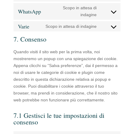
service
to
Scopo in attesa di
twitter
WhatsApp
service
Consent
indagine
linkedin
to
Varie
Scopo in attesa di indagine
service
Consent
whatsapp
to
7. Consenso
service
varie
Quando visiti il sito web per la prima volta, noi
mostreremo un popup con una spiegazione dei cookie.
Appena clicchi su “Salva preferenze”, dai il permesso a
noi di usare le categorie di cookie e plugin come
descritto in questa dichiarazione relativa ai popup e
cookie. Puoi disabilitare i cookie attraverso il tuo
browser, ma prendi in considerazione, che il nostro sito
web potrebbe non funzionare più correttamente.
7.1 Gestisci le tue impostazioni di
consenso