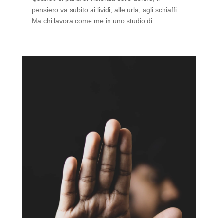
pensiero va subito ai lividi, alle urla, agli schiaffi.
Ma chi lavora come me in uno studio di...