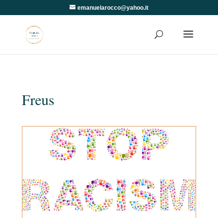
emanuelarocco@yahoo.it
Freus