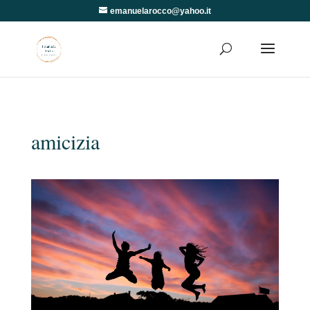
emanuelarocco@yahoo.it
amicizia