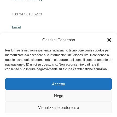
+39 347 613 6273
Email
Gestisci Consenso
emanuelarocco@yahoo.it
Per fornire le migliori esperienze, utilizziamo tecnologie come i cookie per
memorizzare e/o accedere alle informazioni del dispositivo. Il consenso a
queste tecnologie ci permetterà di elaborare dati come il comportamento di
navigazione o ID unici su questo sito. Non acconsentire o ritirare il
consenso può influire negativamente su alcune caratteristiche e funzioni.
Accetta
Copyright © 2026 Emanuela Rocco. All Rights Reserved.
Nega
Made with ♥ by
Go Wave
Visualizza le preferenze