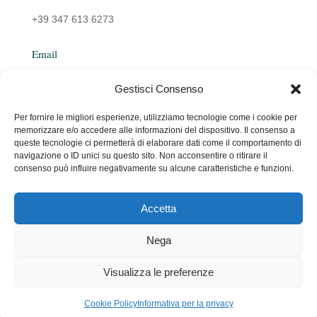
+39 347 613 6273
Email
Gestisci Consenso
emanuelarocco@yahoo.it
Per fornire le migliori esperienze, utilizziamo tecnologie come i cookie per
memorizzare e/o accedere alle informazioni del dispositivo. Il consenso a
queste tecnologie ci permetterà di elaborare dati come il comportamento di
navigazione o ID unici su questo sito. Non acconsentire o ritirare il
consenso può influire negativamente su alcune caratteristiche e funzioni.
Accetta
Copyright © 2026 Emanuela Rocco. All Rights Reserved.
Nega
Made with ♥ by
Go Wave
Visualizza le preferenze
Cookie Policy
Informativa per la privacy