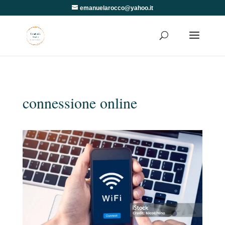
emanuelarocco@yahoo.it
connessione online