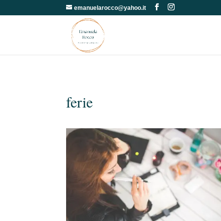
emanuelarocco@yahoo.it
ferie