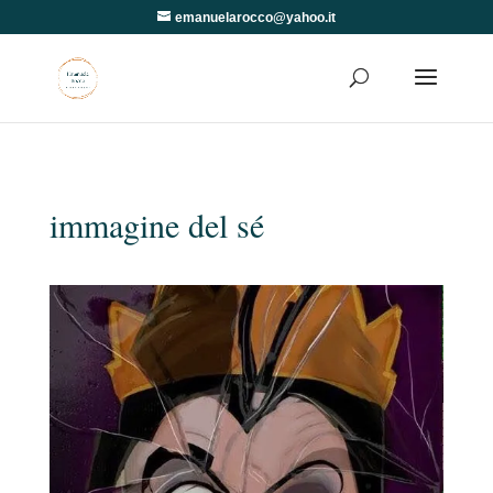
emanuelarocco@yahoo.it
immagine del sé