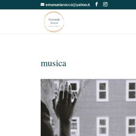
emanuelarocco@yahoo.it
musica