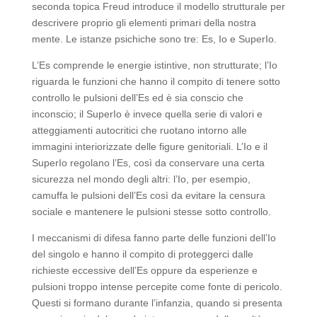
seconda topica Freud introduce il modello strutturale per
descrivere proprio gli elementi primari della nostra
mente. Le istanze psichiche sono tre: Es, Io e SuperIo.
L’Es comprende le energie istintive, non strutturate; l’Io
riguarda le funzioni che hanno il compito di tenere sotto
controllo le pulsioni dell’Es ed è sia conscio che
inconscio; il SuperIo è invece quella serie di valori e
atteggiamenti autocritici che ruotano intorno alle
immagini interiorizzate delle figure genitoriali. L’Io e il
SuperIo regolano l’Es, così da conservare una certa
sicurezza nel mondo degli altri: l’Io, per esempio,
camuffa le pulsioni dell’Es così da evitare la censura
sociale e mantenere le pulsioni stesse sotto controllo.
I meccanismi di difesa fanno parte delle funzioni dell’Io
del singolo e hanno il compito di proteggerci dalle
richieste eccessive dell’Es oppure da esperienze e
pulsioni troppo intense percepite come fonte di pericolo.
Questi si formano durante l’infanzia, quando si presenta