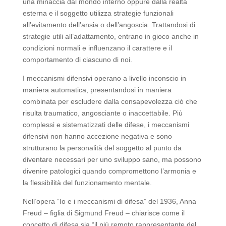
una minaccia dal mondo interno oppure dalla realtà
esterna e il soggetto utilizza strategie funzionali
all’evitamento dell’ansia o dell’angoscia. Trattandosi di
strategie utili all’adattamento, entrano in gioco anche in
condizioni normali e influenzano il carattere e il
comportamento di ciascuno di noi.
I meccanismi difensivi operano a livello inconscio in
maniera automatica, presentandosi in maniera
combinata per escludere dalla consapevolezza ciò che
risulta traumatico, angosciante o inaccettabile. Più
complessi e sistematizzati delle difese, i meccanismi
difensivi non hanno accezione negativa e sono
strutturano la personalità del soggetto al punto da
diventare necessari per uno sviluppo sano, ma possono
divenire patologici quando compromettono l’armonia e
la flessibilità del funzionamento mentale.
Nell’opera “Io e i meccanismi di difesa” del 1936, Anna
Freud – figlia di Sigmund Freud – chiarisce come il
concetto di difesa sia “il più remoto rappresentante del