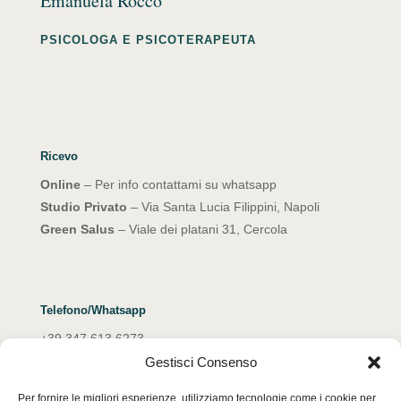
Emanuela Rocco
PSICOLOGA E PSICOTERAPEUTA
Ricevo
Online
– Per info contattami su whatsapp
Studio Privato
– Via Santa Lucia Filippini, Napoli
Green Salus
– Viale dei platani 31, Cercola
Telefono/Whatsapp
+39 347 613 6273
Gestisci Consenso
Email
Per fornire le migliori esperienze, utilizziamo tecnologie come i cookie per