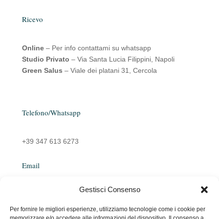
Ricevo
Online
– Per info contattami su whatsapp
Studio Privato
– Via Santa Lucia Filippini, Napoli
Green Salus
– Viale dei platani 31, Cercola
Telefono/Whatsapp
+39 347 613 6273
Email
Gestisci Consenso
emanuelarocco@yahoo.it
Per fornire le migliori esperienze, utilizziamo tecnologie come i cookie per
memorizzare e/o accedere alle informazioni del dispositivo. Il consenso a