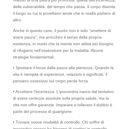
riflesso di una paura più profonda: quella dell’incertezza,
della vulnerabilità, del tempo che passa. Il corpo diventa
il luogo su cui si proiettano ansie che in realtà parlano di
altro.
Anche in questo caso, il punto non è solo “smettere di
avere paura”, ma arricchire il senso della propria
esistenza, in modo che la mente non abbia più bisogno
di rifugiarsi nell’ossessione per la malattia. Alcune
strategie fondamentali:
• Spostare il focus dalla paura alla pienezza: Quando la
vita è riempita di esperienze, relazioni e significati, il
pensiero ossessivo sul corpo perde forza.
• Accettare l’incertezza: L’ipocondria nasce dal tentativo
di avere certezze assolute sulla propria salute, ma la
vita non offre garanzie. Imparare a tollerare il dubbio è
parte del processo di guarigione.
• Trovare nuove modalità di controllo: Chi soffre di
ipocondria spesso ha bisogno di sentirsi in controllo.