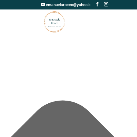
Gestisci Consenso
emanuelarocco@yahoo.it