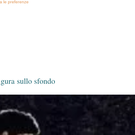
za le preferenze
figura sullo sfondo