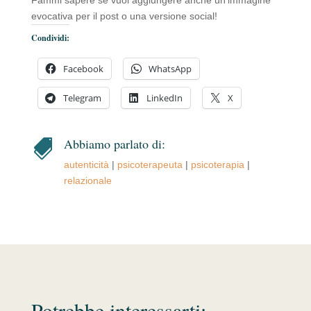
Fammi sapere se vuoi aggiungere anche un’immagine
evocativa per il post o una versione social!
Condividi:
Facebook
WhatsApp
Telegram
LinkedIn
X
Abbiamo parlato di:

autenticità
|
psicoterapeuta
|
psicoterapia
|
relazionale
Potrebbe interessarti: