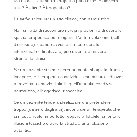
Ma allora… quando il terapeuta parla di sé, è davvero
utile? È etico? È terapeutico?
La self-disclosure: un atto clinico, non narcisistico
Non si tratta di raccontare i propri problemi o di usare lo
spazio terapeutico per sfogarsi. L’auto-rivelazione (self-
disclosure), quando avviene in modo dosato,
intenzionale e finalizzato, può diventare un vero
strumento clinico.
Se un paziente si sente perennemente sbagliato, fragile,
incapace, e il terapeuta condivide – con misura – di aver
attraversato emozioni simili, quell’umanità condivisa
normalizza, alleggerisce, rispecchia.
Se un paziente tende a idealizzare o a pretendere
troppo (da sé o dagli altri), incontrare un terapeuta che
si mostra reale, imperfetto, eppure affidabile, smonta le
illusioni tossiche e apre la strada a una relazione
autentica.