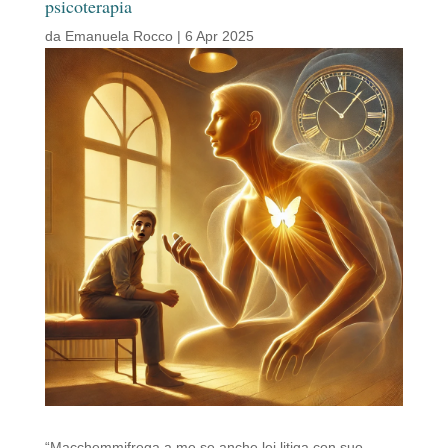
psicoterapia
da
Emanuela Rocco
|
6 Apr 2025
“Macchemmifrega a me se anche lei litiga con suo