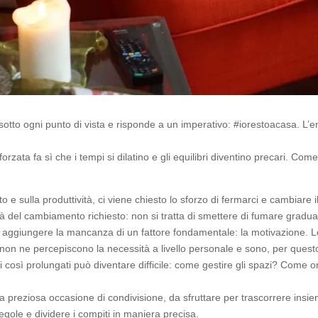
otto ogni punto di vista e risponde a un imperativo: #iorestoacasa. L’e
orzata fa sì che i tempi si dilatino e gli equilibri diventino precari. Co
 sulla produttività, ci viene chiesto lo sforzo di fermarci e cambiare il 
nità del cambiamento richiesto: non si tratta di smettere di fumare gradua
gna aggiungere la mancanza di un fattore fondamentale: la motivazione
on ne percepiscono la necessità a livello personale e sono, per questo 
pi così prolungati può diventare difficile: come gestire gli spazi? Com
 preziosa occasione di condivisione, da sfruttare per trascorrere insie
regole e dividere i compiti in maniera precisa.