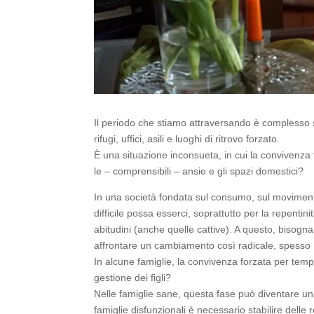
Il periodo che stiamo attraversando è complesso s
rifugi, uffici, asili e luoghi di ritrovo forzato.
È una situazione inconsueta, in cui la convivenza f
le – comprensibili – ansie e gli spazi domestici?
In una società fondata sul consumo, sul movimento e
difficile possa esserci, soprattutto per la repenti
abitudini (anche quelle cattive). A questo, biso
affrontare un cambiamento così radicale, spesso n
In alcune famiglie, la convivenza forzata per tem
gestione dei figli?
Nelle famiglie sane, questa fase può diventare una
famiglie disfunzionali è necessario stabilire delle 