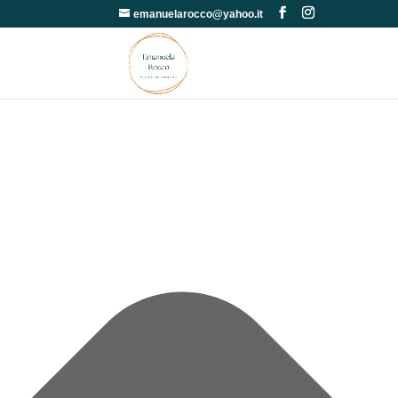
Gestisci Consenso
emanuelarocco@yahoo.it