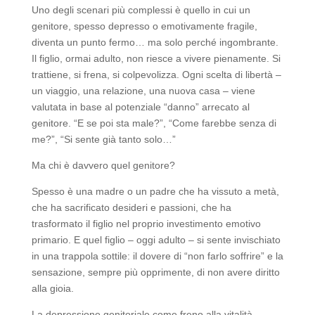
Uno degli scenari più complessi è quello in cui un
genitore, spesso depresso o emotivamente fragile,
diventa un punto fermo… ma solo perché ingombrante.
Il figlio, ormai adulto, non riesce a vivere pienamente. Si
trattiene, si frena, si colpevolizza. Ogni scelta di libertà –
un viaggio, una relazione, una nuova casa – viene
valutata in base al potenziale “danno” arrecato al
genitore. “E se poi sta male?”, “Come farebbe senza di
me?”, “Si sente già tanto solo…”
Ma chi è davvero quel genitore?
Spesso è una madre o un padre che ha vissuto a metà,
che ha sacrificato desideri e passioni, che ha
trasformato il figlio nel proprio investimento emotivo
primario. E quel figlio – oggi adulto – si sente invischiato
in una trappola sottile: il dovere di “non farlo soffrire” e la
sensazione, sempre più opprimente, di non avere diritto
alla gioia.
La depressione genitoriale come freno alla vitalità