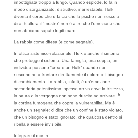
imbottigliata troppo a lungo. Quando esplode, lo fa in
modo disorganizzato, distruttivo, inarrestabile. Hulk
diventa il corpo che urla ciò che la psiche non riesce a
dire. E allora il “mostro” non è altro che l’emozione che
non abbiamo saputo legittimare.
La rabbia come difesa (e come segnale).
In ottica sistemico-relazionale, Hulk è anche il sintomo
che protegge il sistema. Una famiglia, una coppia, un
individuo possono “creare un Hulk” quando non
riescono ad affrontare direttamente il dolore o il bisogno
di cambiamento. La rabbia, infatti, è un’emozione
secondaria potentissima: spesso arriva dove la tristezza,
la paura o la vergogna non sono riuscite ad arrivare. È
la cortina fumogena che copre la vulnerabilità. Ma è
anche un segnale: ci dice che un confine è stato violato,
che un bisogno è stato ignorato, che qualcosa dentro si
ribella a essere invisibile.
Integrare il mostro.