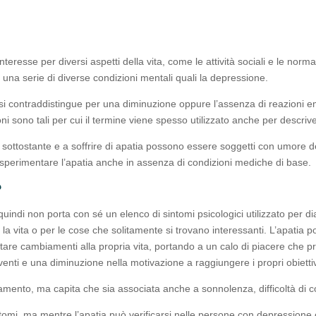
nteresse per diversi aspetti della vita, come le attività sociali e le norma
 una serie di diverse condizioni mentali quali la depressione.
 si contraddistingue per una diminuzione oppure l’assenza di reazioni emo
oni sono tali per cui il termine viene spesso utilizzato anche per descr
ne sottostante e a soffrire di apatia possono essere soggetti con umor
sperimentare l’apatia anche in assenza di condizioni mediche di base.‍
?
indi non porta con sé un elenco di sintomi psicologici utilizzato per diagn
a vita o per le cose che solitamente si trovano interessanti. L’apatia
re cambiamenti alla propria vita, portando a un calo di piacere che pro
venti e una diminuzione nella motivazione a raggiungere i propri obiettiv
ticamento, ma capita che sia associata anche a sonnolenza, difficoltà di 
mi, ma mentre l’apatia può verificarsi nelle persone con depressione c