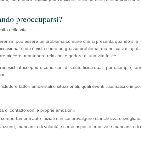
uando preoccuparsi?
lta nella vita.
differenza, può essere un problema comune che si presenta quando si è 
 occasionale non è vista come un grosso problema, ma nei casi di apatia
are piacere, mantenere relazioni e godere di una vita felice.
urbi psichiatrici oppure condizioni di salute fisica quali, per esempio, fo
son.
ncludere fattori ambientali o situazionali, quali eventi traumatici o import
a di contatto con le proprie emozioni;
 comportamenti auto-iniziati e in cui prevalgono stanchezza e svogliate
tivazione, mancanza di volontà, scarse risposte emotive e mancanza di