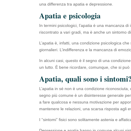
una differenza tra apatia e depressione.
Apatia e psicologia
In termini psicologici, l’apatia è una mancanza di i
riscontrato a vari gradi, ma è anche un sintomo di
L’apatia è, infatti, una condizione psicologica che
giornalieri. L’indifferenza e la mancanza di emozi
In alcuni casi, questo è il segno di una condizio
un lutto. È bene ricordare, comunque, che si può 
Apatia, quali sono i sintomi
L’apatia in sé non è una condizione riconosciuta, qu
segno più comune è un disinteresse generale per l
a fare qualcosa e nessuna motivazione per apporta
mantenere le relazioni, una scarsa risposta agli e
I “sintomi” fisici sono solitamente astenia e affa
Depressione e apatia hanno in comune alcuni sinto