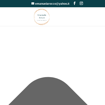
Gestisci Consenso
emanuelarocco@yahoo.it