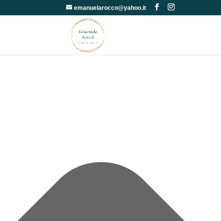
Gestisci Consenso
emanuelarocco@yahoo.it