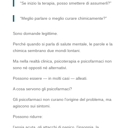
“Se inizio la terapia, posso smettere di assumerli?”
“Meglio parlare o meglio curare chimicamente?”
Sono domande legittime.
Perché quando si parla di salute mentale, le parole e la
chimica sembrano due mondi lontani.
Ma nella realtà clinica, psicoterapia e psicofarmaci non
sono né opposti né alternativi.
Possono essere — in molti casi — alleati.
A cosa servono gli psicofarmaci?
Gli psicofarmaci non curano l’origine del problema, ma
agiscono sui sintomi.
Possono ridurre:
l’ansia acuta, gli attacchi di panico, l’insonnia, la