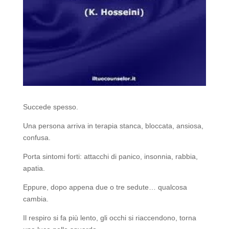
Succede spesso.
Una persona arriva in terapia stanca, bloccata, ansiosa,
confusa.
Porta sintomi forti: attacchi di panico, insonnia, rabbia,
apatia.
Eppure, dopo appena due o tre sedute… qualcosa
cambia.
Il respiro si fa più lento, gli occhi si riaccendono, torna