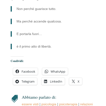
Non perché guarisce tutto.
Ma perché accende qualcosa.
E portarla fuori…
è il primo atto di libertà.
Condividi:
Facebook
WhatsApp
Telegram
LinkedIn
X
Abbiamo parlato di:

essere visti
|
psicologia
|
psicoterapia
|
relazioni