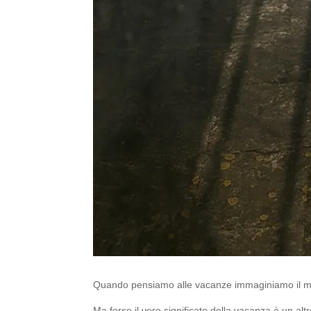
Quando pensiamo alle vacanze immaginiamo il mar
Ma forse il vero significato della vacanza è un altr