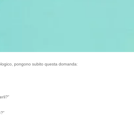
cologico, pongono subito questa domanda:
erli?”
e?”