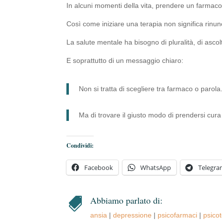
In alcuni momenti della vita, prendere un farmaco
Così come iniziare una terapia non significa rinu
La salute mentale ha bisogno di pluralità, di ascol
E soprattutto di un messaggio chiaro:
Non si tratta di scegliere tra farmaco o parola
Ma di trovare il giusto modo di prendersi cura di
Condividi:
Facebook
WhatsApp
Telegr
Abbiamo parlato di:

ansia
|
depressione
|
psicofarmaci
|
psicot