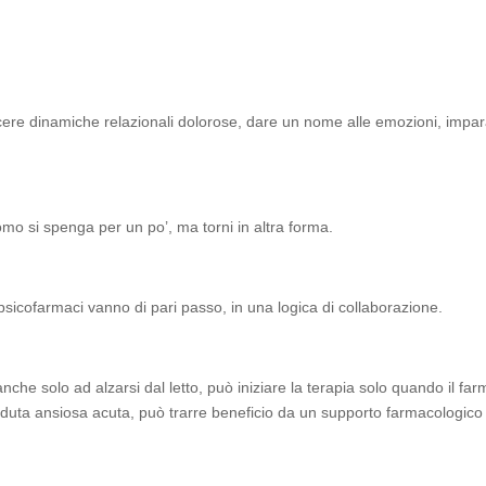
re dinamiche relazionali dolorose, dare un nome alle emozioni, imparar
omo si spenga per un po’, ma torni in altra forma.
i psicofarmaci vanno di pari passo, in una logica di collaborazione.
anche solo ad alzarsi dal letto, può iniziare la terapia solo quando il f
aduta ansiosa acuta, può trarre beneficio da un supporto farmacologico tr