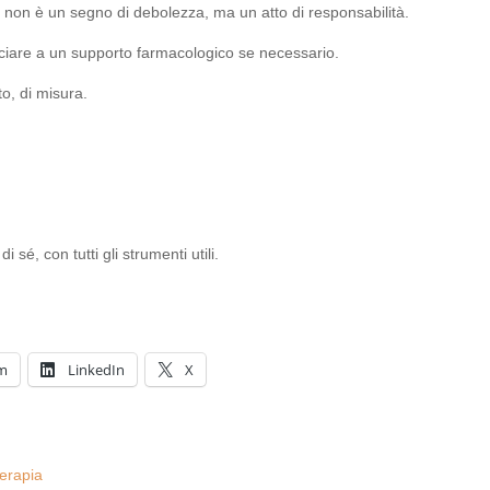
 non è un segno di debolezza, ma un atto di responsabilità.
nciare a un supporto farmacologico se necessario.
to, di misura.
.
 sé, con tutti gli strumenti utili.
am
LinkedIn
X
erapia