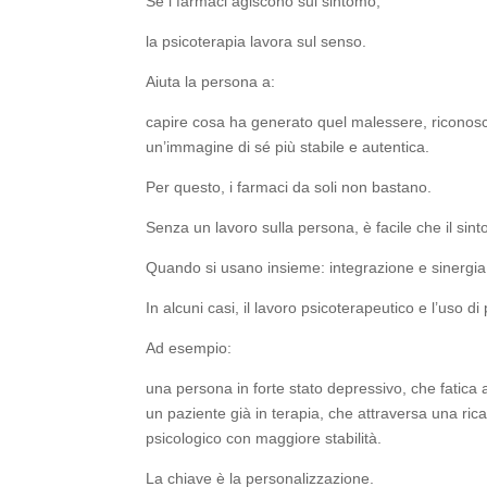
Se i farmaci agiscono sul sintomo,
la psicoterapia lavora sul senso.
Aiuta la persona a:
capire cosa ha generato quel malessere, riconosce
un’immagine di sé più stabile e autentica.
Per questo, i farmaci da soli non bastano.
Senza un lavoro sulla persona, è facile che il sint
Quando si usano insieme: integrazione e sinergia
In alcuni casi, il lavoro psicoterapeutico e l’uso d
Ad esempio:
una persona in forte stato depressivo, che fatica 
un paziente già in terapia, che attraversa una ric
psicologico con maggiore stabilità.
La chiave è la personalizzazione.