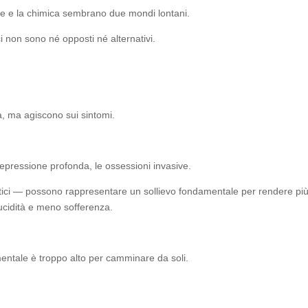
ole e la chimica sembrano due mondi lontani.
i non sono né opposti né alternativi.
a, ma agiscono sui sintomi.
a depressione profonda, le ossessioni invasive.
itici — possono rappresentare un sollievo fondamentale per rendere più 
lucidità e meno sofferenza.
ntale è troppo alto per camminare da soli.