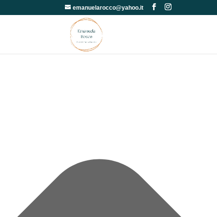
Gestisci Consenso
emanuelarocco@yahoo.it