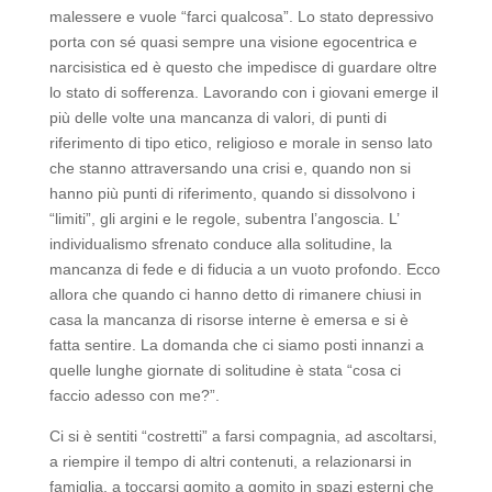
malessere e vuole “farci qualcosa”. Lo stato depressivo
porta con sé quasi sempre una visione egocentrica e
narcisistica ed è questo che impedisce di guardare oltre
lo stato di sofferenza. Lavorando con i giovani emerge il
più delle volte una mancanza di valori, di punti di
riferimento di tipo etico, religioso e morale in senso lato
che stanno attraversando una crisi e, quando non si
hanno più punti di riferimento, quando si dissolvono i
“limiti”, gli argini e le regole, subentra l’angoscia. L’
individualismo sfrenato conduce alla solitudine, la
mancanza di fede e di fiducia a un vuoto profondo. Ecco
allora che quando ci hanno detto di rimanere chiusi in
casa la mancanza di risorse interne è emersa e si è
fatta sentire. La domanda che ci siamo posti innanzi a
quelle lunghe giornate di solitudine è stata “cosa ci
faccio adesso con me?”.
Ci si è sentiti “costretti” a farsi compagnia, ad ascoltarsi,
a riempire il tempo di altri contenuti, a relazionarsi in
famiglia, a toccarsi gomito a gomito in spazi esterni che