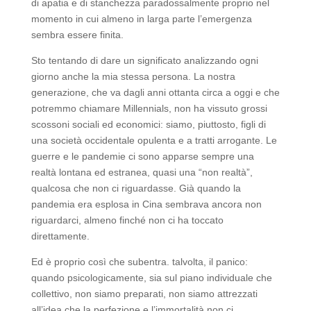
di apatia e di stanchezza paradossalmente proprio nel
momento in cui almeno in larga parte l’emergenza
sembra essere finita.
Sto tentando di dare un significato analizzando ogni
giorno anche la mia stessa persona. La nostra
generazione, che va dagli anni ottanta circa a oggi e che
potremmo chiamare Millennials, non ha vissuto grossi
scossoni sociali ed economici: siamo, piuttosto, figli di
una società occidentale opulenta e a tratti arrogante. Le
guerre e le pandemie ci sono apparse sempre una
realtà lontana ed estranea, quasi una “non realtà”,
qualcosa che non ci riguardasse. Già quando la
pandemia era esplosa in Cina sembrava ancora non
riguardarci, almeno finché non ci ha toccato
direttamente.
Ed è proprio così che subentra. talvolta, il panico:
quando psicologicamente, sia sul piano individuale che
collettivo, non siamo preparati, non siamo attrezzati
all’idea che la perfezione e l’immortalità non ci