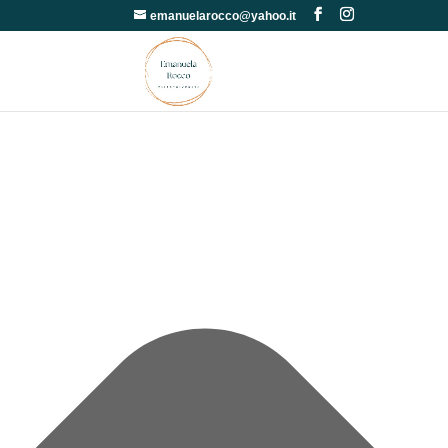
Gestisci Consenso
emanuelarocco@yahoo.it